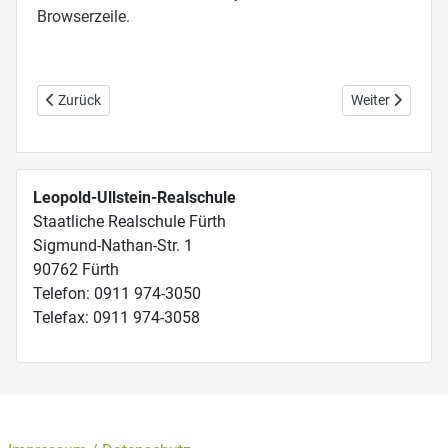
Browserzeile.
Vorheriger Beitrag: Lernmittelfreie Bücherei
Nächster Beitra
Zurück
Weiter
Leopold-Ullstein-Realschule
Staatliche Realschule Fürth
Sigmund-Nathan-Str. 1
90762 Fürth
Telefon: 0911 974-3050
Telefax: 0911 974-3058