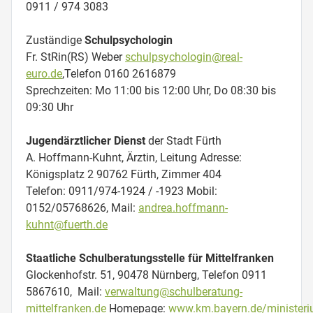
0911 / 974 3083
Zuständige
Schulpsychologin
Fr. StRin(RS) Weber
schulpsychologin@real-
euro.de
,Telefon 0160 2616879
Sprechzeiten: Mo 11:00 bis 12:00 Uhr, Do 08:30 bis
09:30 Uhr
Jugendärztlicher Dienst
der Stadt Fürth
A. Hoffmann-Kuhnt, Ärztin, Leitung Adresse:
Königsplatz 2 90762 Fürth, Zimmer 404
Telefon: 0911/974-1924 / -1923 Mobil:
0152/05768626, Mail:
andrea.hoffmann-
kuhnt@fuerth.de
Staatliche Schulberatungsstelle für Mittelfranken
Glockenhofstr. 51, 90478 Nürnberg, Telefon 0911
5867610, Mail:
verwaltung@schulberatung-
mittelfranken.de
Homepage:
www.km.bayern.de/ministeriu