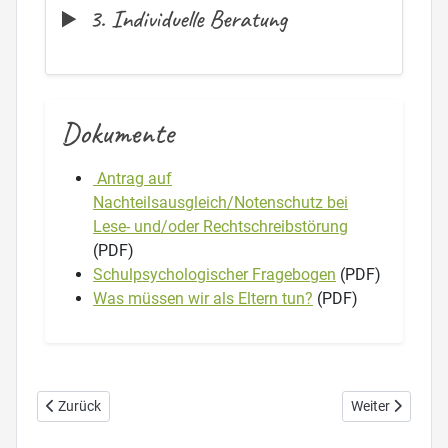
3. Individuelle Beratung
Dokumente
Antrag auf
Nachteilsausgleich/Notenschutz bei
Lese- und/oder Rechtschreibstörung
(PDF)
Schulpsychologischer Fragebogen
(PDF)
Was müssen wir als Eltern tun?
(PDF)
Vorheriger Beitrag: Schulmanager online
Nächster Beitr
Zurück
Weiter